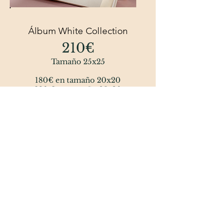
Álbum White Collection
210€
Tamaño 25x25
180€ en tamaño 20x20
220 € en tamaño 25x30
240 € en tamaño 30x30
+Portada de Tela
+24 páginas (12 pliegos)
(Pliego extra 8 euros)
Precio de la sesión
aparte,
explicado mas arriba